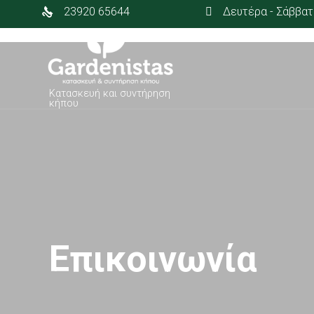
23920 65644
Δευτέρα - Σάββατο
Κατασκευή και συντήρηση
κήπου
Επικοινωνία